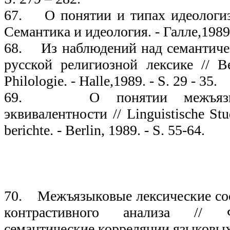
67. О понятии и типах идеологиз
Семантика и идеология. - Галле,1989.
68. Из наблюдений над семантиче
русской религиозной лексике // Be
Philologie. - Halle,1989. - S. 29 - 35.
69. О понятии межъязыко
эквивалентности // Linguistische Stu
berichte. - Berlin, 1989. - S. 55-64.
19
70. Межъязыковые лексические соо
контрастивного анализа // 
семантические корреляции языковых 