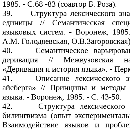
1985. - С.68 -83 (соавтор Б. Роза).
39. Структура лексического знач
единицы // Семантическая спец
языковых систем. - Воронеж, 1985.
А.М. Голодяевская, О.В.Загоровская)
40. Семантическое варьирован
деривация // Межвузовская на
«Деривация и история языка». - Пермь
41. Описание лексического зн
айсберга» // Принципы и методы 
языка. - Воронеж, 1985. - С. 43-50.
42. Структура лексического з
билингвизма (опыт экспериментальн
Взаимодействие языков и пробл