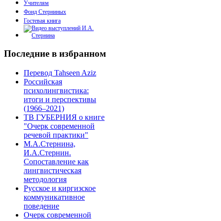
Учителям
Фонд Стерниных
Гостевая книга
Последние в избранном
Перевод Tahseen Aziz
Российская
психолингвистика:
итоги и перспективы
(1966–2021)
ТВ ГУБЕРНИЯ о книге
"Очерк современной
речевой практики"
М.А.Стернина,
И.А.Стернин.
Сопоставление как
лингвистическая
методология
Русское и киргизское
коммуникативное
поведение
Очерк современной