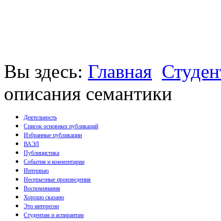
Вы здесь:
Главная
Студен
описания семантики
Деятельность
Список основных публикаций
Избранные публикации
Монографии
ВАЭЛ
Пособия
Публицистика
Брошюры
События и комментарии
Статьи
Интервью
Несерьезные произведения
Воспоминания
Хорошо сказано
Это интересно
Студентам и аспирантам