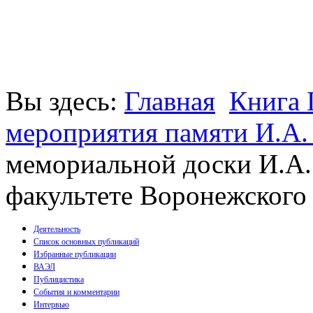
Вы здесь:
Главная
Книга 
мероприятия памяти И.А.
мемориальной доски И.А.
факультете Воронежского 
Деятельность
Список основных публикаций
Избранные публикации
Монографии
ВАЭЛ
Пособия
Публицистика
Брошюры
События и комментарии
Статьи
Интервью