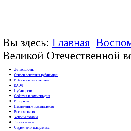
Вы здесь:
Главная
Воспо
Великой Отечественной 
Деятельность
Список основных публикаций
Избранные публикации
Монографии
ВАЭЛ
Пособия
Публицистика
Брошюры
События и комментарии
Статьи
Интервью
Несерьезные произведения
Воспоминания
Хорошо сказано
Это интересно
Студентам и аспирантам