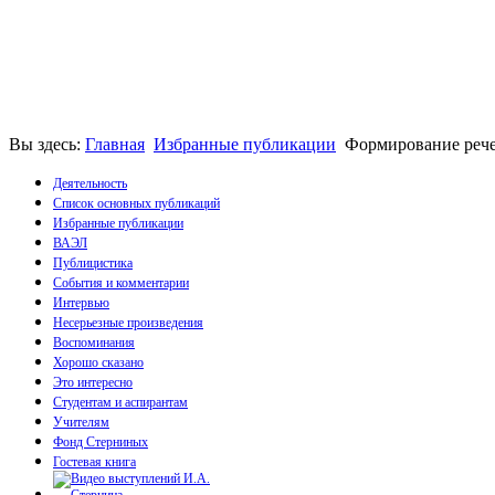
Вы здесь:
Главная
Избранные публикации
Формирование рече
Деятельность
Список основных публикаций
Избранные публикации
Монографии
ВАЭЛ
Пособия
Публицистика
Брошюры
События и комментарии
Статьи
Интервью
Несерьезные произведения
Воспоминания
Хорошо сказано
Это интересно
Студентам и аспирантам
Учителям
Фонд Стерниных
Гостевая книга